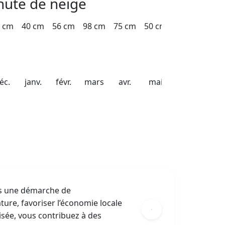
hute de neige
 cm
40 cm
56 cm
98 cm
75 cm
50 cm
éc.
janv.
févr.
mars
avr.
mai
ns une démarche de
ture, favoriser l’économie locale
isée, vous contribuez à des