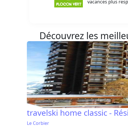
vacances plus res
Découvrez les meilleu
travelski home classic - R
Le Corbier