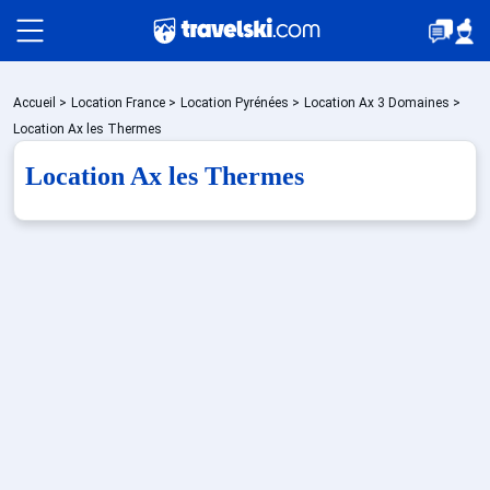
Packages
Accueil
>
Location France
>
Location Pyrénées
>
Location Ax 3 Domaines
>
Location Ax les Thermes
Location Ax les Thermes
🚆Train de nuit
Stations
Hébergements
Bons plans