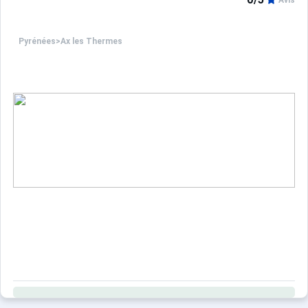
Avis
Pyrénées
>
Ax les Thermes