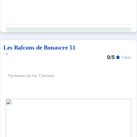
Les Balcons de Bonascre 51
0/5
1 Avis
Pyrénées
>
Ax les Thermes