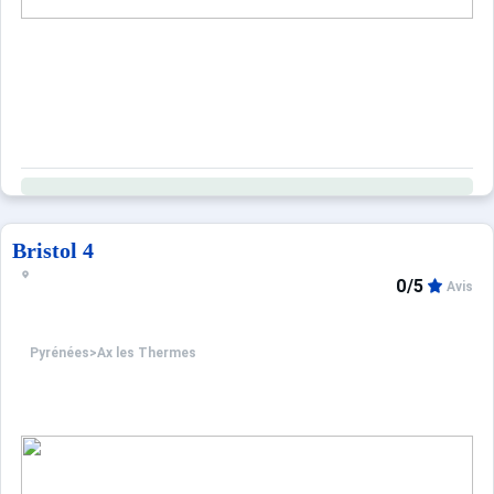
Bristol 4
0/5
Avis
Pyrénées
>
Ax les Thermes