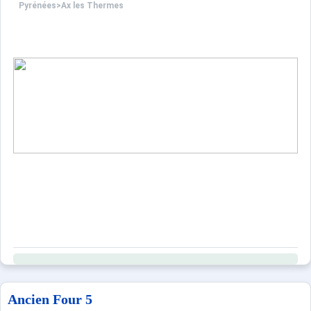
Pyrénées
>
Ax les Thermes
Ancien Four 5