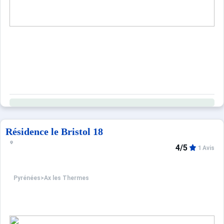
Résidence le Bristol 18
4/5
1 Avis
Pyrénées
>
Ax les Thermes