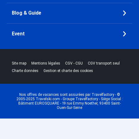
Blog & Guide
Event
|
|
|
|
Site map
Mentions légales
CGV - CGU
CGV transport seul
|
Charte données
Gestion et charte des cookies
Nos offres de vacances sont assurées par Travelfactory - ©
2005-2025 Travelski.com - Groupe Travelfactory - Siège Social :
Bâtiment EUROSQUARE - 19 rue Emmy Noether, 93400 Saint-
Ouen-Sur-Seine