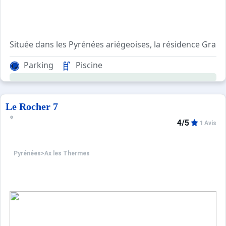
Située dans les Pyrénées ariégeoises, la résidence Grand 
Parking
Piscine
L'architecture de cette résidence reflète la tradition p
Le Rocher 7
4/5
1 Avis
Pyrénées
>
Ax les Thermes