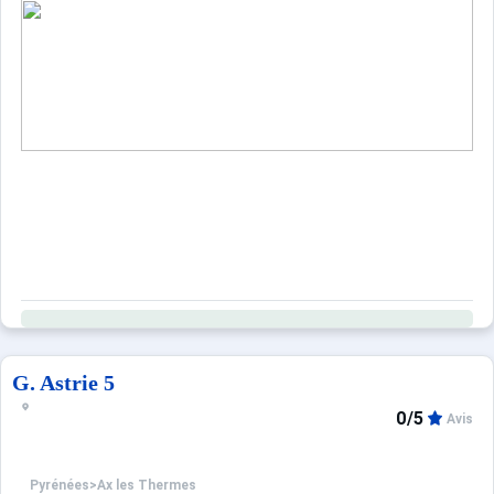
G. Astrie 5
0/5
Avis
Pyrénées
>
Ax les Thermes