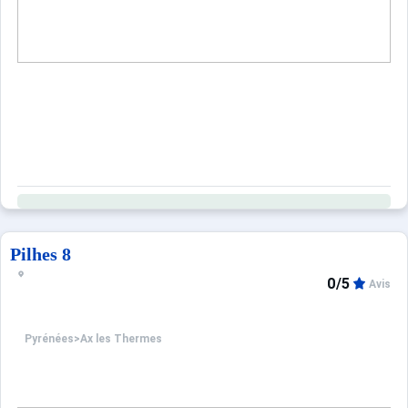
Pilhes 8
0/5
Avis
Pyrénées
>
Ax les Thermes