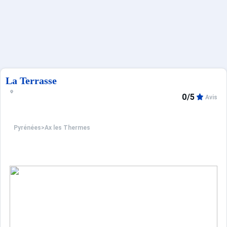
Sites CSE & Groupes
Français (FR)
La Terrasse
0/5
Avis
Pyrénées
>
Ax les Thermes