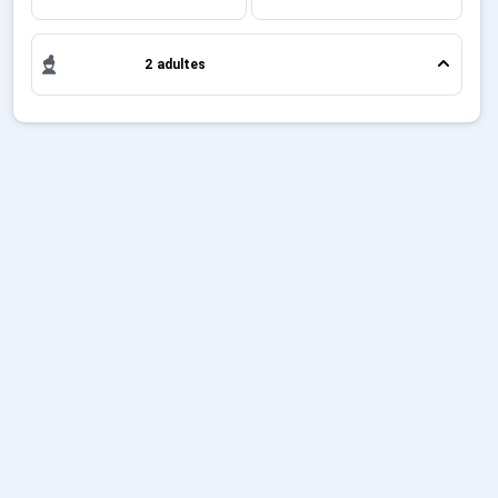
Sites CSE & Groupes
2 adultes
Français (FR)