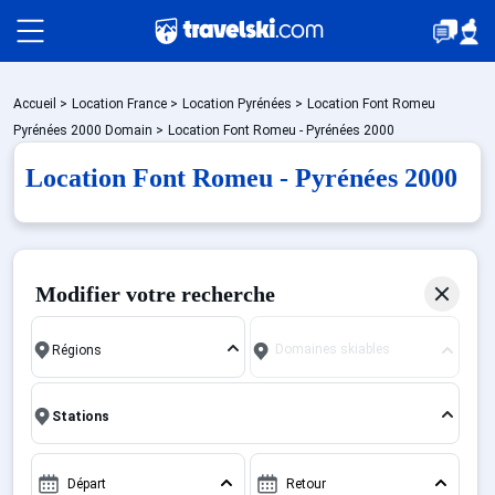
Packages
Accueil
>
Location France
>
Location Pyrénées
>
Location Font Romeu
Pyrénées 2000 Domain
>
Location Font Romeu - Pyrénées 2000
Location Font Romeu - Pyrénées 2000
🚆Train de nuit
Stations
Modifier votre recherche
Hébergements
Domaines skiables
Bons plans
Départ
Retour