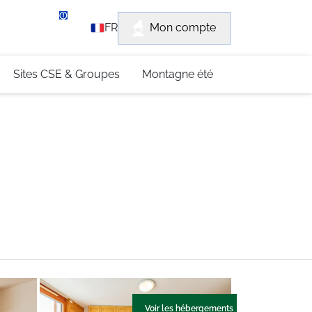
rvice client
Mon compte
FR
3 (0)4 79 96 30 69
Sites CSE & Groupes
Montagne été
Voir les hébergements