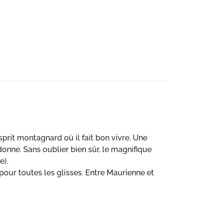
prit montagnard où il fait bon vivre. Une
onne. Sans oublier bien sûr, le magnifique
e).
pour toutes les glisses. Entre Maurienne et
RAND DOMAINE, autour du célèbre Col de la
es skiables de Savoie.
« ski-soleil » !