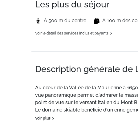
Les plus du séjour
A 500 m du centre
A 100 m des c
Voir le détail des services inclus et payants
Description générale de 
Au cœur de la Vallée de la Maurienne à 1650m
vue panoramique permet d'admirer le massif d
point de vue sur le versant italien du Mont B
Le domaine skiable bénéficie d'un enneigemen
Tarentaise, le domaine skiable de Saint-Fr
Voir plus
Madeleine. Les skieurs jouent à saute-mont
Amateurs de neige froide et de soleil, prépar