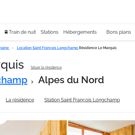
Se
+3
🚆Train de nuit
Stations
Hébergements
Bons plans
maine
Location Saint François Longchamp
Résidence Le Marquis
rquis
Situer la résidence
gchamp
Alpes du Nord
La résidence
Station Saint François Longchamp