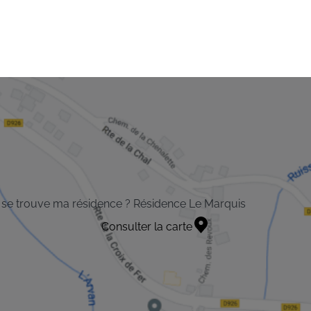
se trouve ma résidence ? Résidence Le Marquis
Consulter la carte