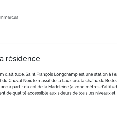
ommerces
la résidence
 d'altitude, Saint François Longchamp est une station à l'es
u Cheval Noir, le massif de la Lauzière, la chaîne de Belled
lanc à partir du col de la Madeleine (à 2000 mètres d'altitud
t de qualité accessible aux skieurs de tous les niveaux et 
ançois Longchamp vous ouvre avec sa voisine Valmorel le G
agne sur 1300 m de dénivelée dans l'un des premiers domain
ez la crème solaire: Saint-François Longchamp, c'est LE spot 