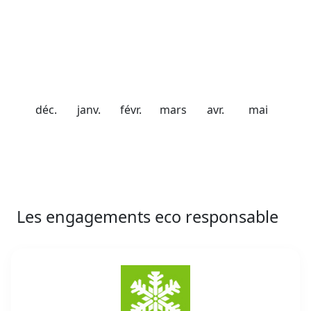
Chute de neige
20 cm
40 cm
56 cm
98 cm
75 cm
50 cm
déc.
janv.
févr.
mars
avr.
mai
Les engagements eco responsable