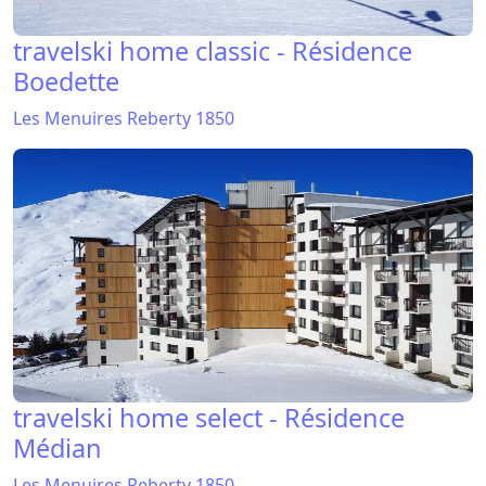
travelski home classic - Résidence
Boedette
Les Menuires Reberty 1850
travelski home select - Résidence
Médian
Les Menuires Reberty 1850