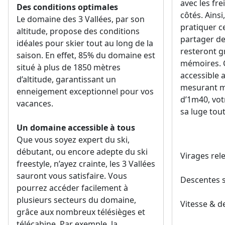
avec les fre
Des conditions optimales
côtés. Ains
Le domaine des 3 Vallées, par son
pratiquer ce
altitude, propose des conditions
partager d
idéales pour skier tout au long de la
resteront g
saison. En effet, 85% du domaine est
mémoires. C
situé à plus de 1850 mètres
accessible 
d’altitude, garantissant un
mesurant m
enneigement exceptionnel pour vos
d’1m40, vot
vacances.
sa luge tout
Un domaine accessible à tous
Que vous soyez expert du ski,
débutant, ou encore adepte du ski
Virages rel
freestyle, n’ayez crainte, les 3 Vallées
sauront vous satisfaire. Vous
Descentes s
pourrez accéder facilement à
plusieurs secteurs du domaine,
Vitesse & d
grâce aux nombreux télésièges et
télécabine. Par exemple, la