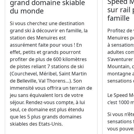
Speed M
grand domaine skiable
sur rail
du monde
famille
Si vous cherchez une destination
grand ski à découvrir en famille, la
Profitez de
station des Menuires est
Menuires po
assurément faite pour vous ! En
à sensations
effet, petits et grands pourront
adultes com
profiter de plus de 600 kilomètres
S’aventurer 
de pistes reliant 7 stations de ski
Mountain, c
(Courchevel, Méribel, Saint Martin
montagne a
de Belleville, Val Thorens…). Son
sensations 
immensité vous offrira un terrain de
jeu sans équivalent lors de votre
Le Speed M
séjour. Rendez-vous compte, à lui
c’est 1000 
seul, ce domaine est plus étendu
Si vous n’ê
que les 5 plus grands domaines
sensations f
skiables des Etats-Unis.
vous pouvez