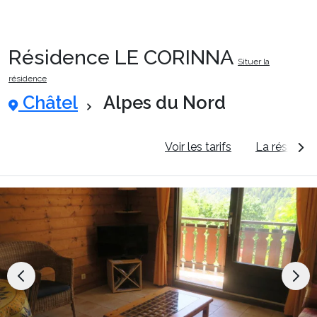
Résidence LE CORINNA
Situer la
Packages
résidence
Châtel
Alpes du Nord
🚆Train de nuit
Informations générales
Voir les tarifs
La résidenc
Stations
Hébergements
Bons plans