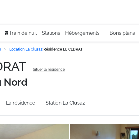
Se
+3
🚆Train de nuit
Stations
Hébergements
Bons plans
s
Location La Clusaz
Résidence LE CEDRAT
EDRAT
Situer la résidence
u Nord
La résidence
Station La Clusaz