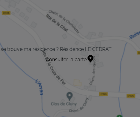
 se trouve ma résidence ? Résidence LE CEDRAT
Consulter la carte