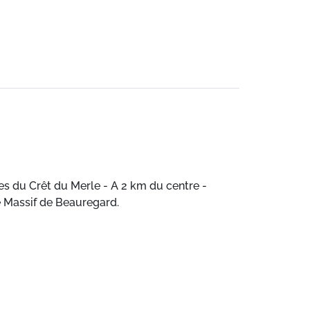
tes du Crêt du Merle - A 2 km du centre -
ue Massif de Beauregard.
tes du Crêt du Merle - A 2 km du centre -
ue Massif de Beauregard.