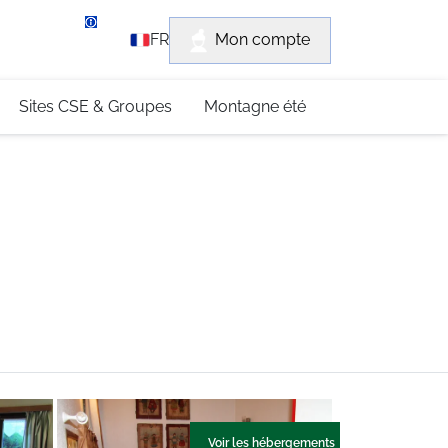
rvice client
Mon compte
FR
3 (0)4 79 96 30 69
Sites CSE & Groupes
Montagne été
Voir les hébergements