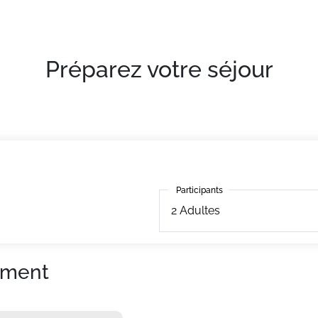
agréable, ce logement de 42m² bénéficie d'une cuisine tout
Préparez votre séjour
Participants
Participants
2
Adultes
ement