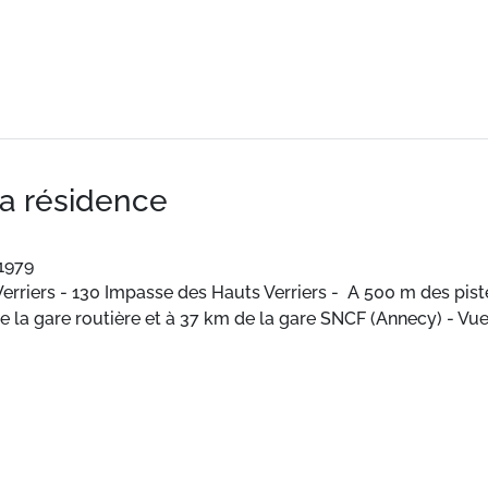
la résidence
1979
 Verriers - 130 Impasse des Hauts Verriers - A 500 m des pis
 de la gare routière et à 37 km de la gare SNCF (Annecy) - V
 toute équipée.
truite en 1979
 Verriers - 130 Impasse des Hauts Verriers - A 500 m des pis
 de la gare routière et à 37 km de la gare SNCF (Annecy) - V