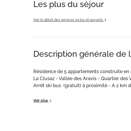
Les plus du séjour
Voir le détail des services inclus et payants
Description générale de 
Résidence de 5 appartements construite en 
La Clusaz - Vallée des Aravis - Quartier des
Arrêt ski bus (gratuit) à proximité - A 2 km
Ce logement de 42m² bénéficie d'une cuisine
Voir plus
Situation :
Résidence de 5 appartements cons
La Clusaz - Vallée des Aravis - Quartier des
Arrêt ski bus (gratuit) à proximité - A 2 km