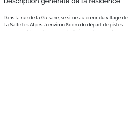
Description générale de la résidence
Dans la rue de la Guisane, se situe au cœur du village de
La Salle les Alpes, à environ 600m du départ de pistes
aux remontées mécaniques du Fréjus et à 400m du
centre commercial de Pré Long.
Au premiers étage sans ascenseur,
Voir plus
Cet appartement de vacances se compose d'une
chambre avec un lit double en 180 cm, d'une seconde
chambre avec deux lit simple en 90 cm (cote à cote ),
d'un séjour avec canapé et une télévision, d'une cuisine
équipée (plaques électriques, lave-vaisselle, micro-
ondes, gille-pain, bouilloire, cafetière, four...), d'une salle
de bain avec baignoire et wc.
Équipé d'une cave ( 5m2)privative fermée dans local
Préparez votre séjour
commun au rdc,
Parking commun au pied de la résidence place non
1. Choisissez votre package
nominative
Les plus de cette location à la montagne : Situé dans le