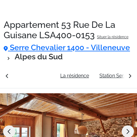
Appartement 53 Rue De La
Packages
Guisane LSA400-0153
Situer la résidence
Serre Chevalier 1400 - Villeneuve
🚆Train de nuit
Alpes du Sud
Stations
rales
Voir les tarifs
La résidence
Station Serre Ch
Hébergements
Bons plans