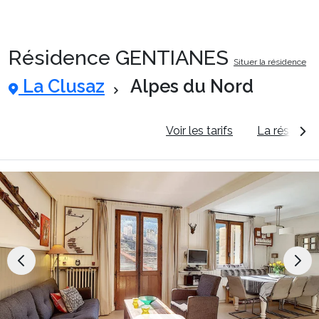
Résidence GENTIANES
Situer la résidence
Packages
La Clusaz
Alpes du Nord
🚆Train de nuit
Informations générales
Voir les tarifs
La résidenc
Stations
Hébergements
Bons plans