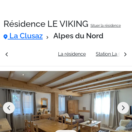
Résidence LE VIKING
Situer la résidence
Packages
La Clusaz
Alpes du Nord
🚆Train de nuit
rales
Voir les tarifs
La résidence
Station La Clusa
Stations
Hébergements
Bons plans