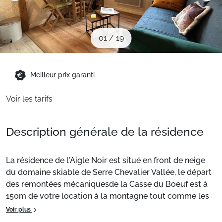
Sites CSE & Groupes
01
/
19
Montagne été
Meilleur prix garanti
Français (FR)
Voir les tarifs
Description générale de la résidence
La résidence de l'Aigle Noir est situé en front de neige
du domaine skiable de Serre Chevalier Vallée, le départ
des remontées mécaniquesde la Casse du Boeuf est à
150m de votre location à la montagne tout comme les
écoles de ski. Également à proximité de votre logement,
Voir plus
vous trouverez le centre commercial du Pré Long,