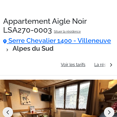
Appartement Aigle Noir
Packages
LSA270-0003
Situer la résidence
Serre Chevalier 1400 - Villeneuve
🚆Train de nuit
Alpes du Sud
Stations
Informations générales
Voir les tarifs
La résidenc
Hébergements
Bons plans