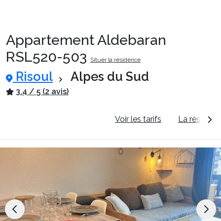
Appartement Aldebaran
Packages
RSL520-503
Situer la résidence
Risoul
Alpes du Sud
🚆Train de nuit
3.4 / 5 (2 avis)
Stations
Informations générales
Voir les tarifs
La résidenc
Hébergements
Bons plans