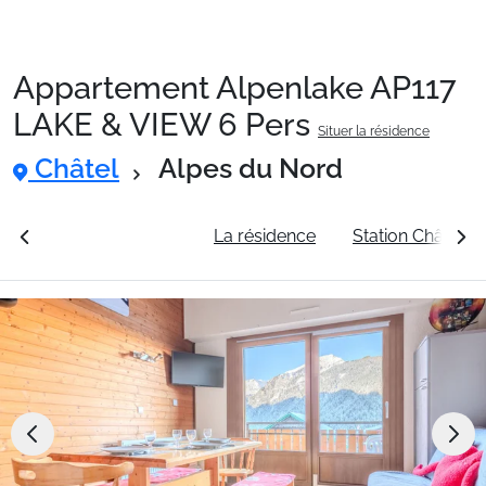
Appartement Alpenlake AP117
Packages
LAKE & VIEW 6 Pers
Situer la résidence
Châtel
Alpes du Nord
🚆Train de nuit
rales
Voir les tarifs
La résidence
Station Châtel
Stations
Hébergements
Bons plans