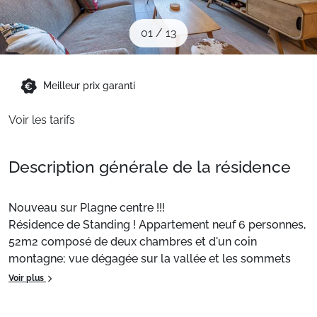
Sites CSE & Groupes
01
/
13
Montagne été
Meilleur prix garanti
Français (FR)
Voir les tarifs
Description générale de la résidence
Nouveau sur Plagne centre !!!
Résidence de Standing ! Appartement neuf 6 personnes,
52m2 composé de deux chambres et d'un coin
montagne; vue dégagée sur la vallée et les sommets
environnants. Décoration cosy et contemporaine pour
Voir plus
ce très bel appartement qui vous offrira un séjour hors
du temps avec accès aux pistes et aux commerces à