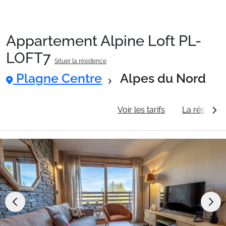
Appartement Alpine Loft PL-
Packages
LOFT7
Situer la résidence
Plagne Centre
Alpes du Nord
🚆Train de nuit
Informations générales
Voir les tarifs
La résidenc
Stations
Hébergements
Bons plans