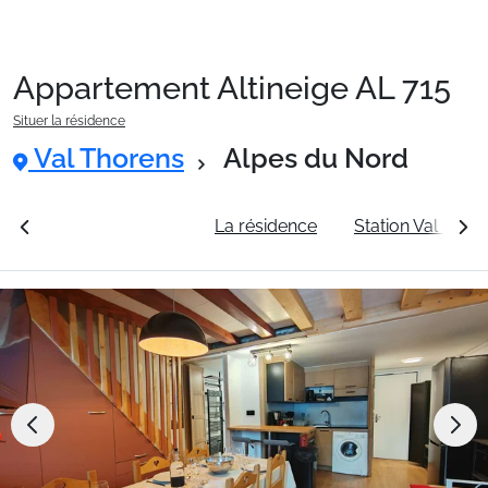
Appartement Altineige AL 715
Packages
Situer la résidence
Val Thorens
Alpes du Nord
🚆Train de nuit
rales
Voir les tarifs
La résidence
Station Val Thor
Stations
Hébergements
Bons plans