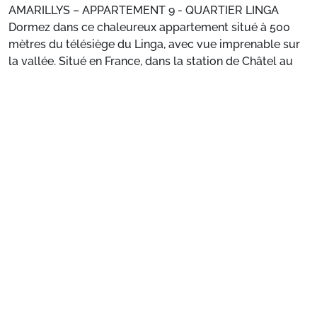
AMARILLYS – APPARTEMENT 9 - QUARTIER LINGA
Dormez dans ce chaleureux appartement situé à 500
mètres du télésiège du Linga, avec vue imprenable sur
la vallée. Situé en France, dans la station de Châtel au
cœur des Portes du Soleil, vous pouvez y séjourner
Voir plus
jusqu’à 4 personnes.
PROCHE DES REMONTEES – BALCON – WIFI – PARKING
----------------------------------------------
VOTRE LOGEMENT
Appartement confortable 2* de 22 m2 au 1er étage.
Préparez votre séjour
Séjour ensoleillé en période estivale, télévision à écran
plat. Cuisine ouverte équipée avec plaques électriques,
1. Choisissez votre package
frigo, congélateur, lave-vaisselle, cafetière filtre,
bouilloire, four, microonde et grille-pain.
Choisissez votre package
- Séjour : 1x canapé-lit double 120*190