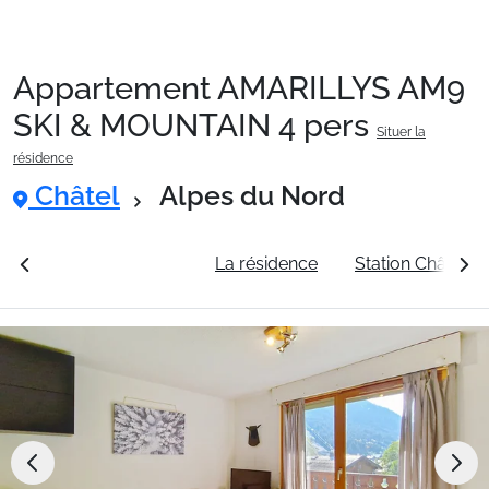
Appartement AMARILLYS AM9
Packages
SKI & MOUNTAIN 4 pers
Situer la
résidence
🚆Train de nuit
Châtel
Alpes du Nord
Stations
rales
Voir les tarifs
La résidence
Station Châtel
Hébergements
Bons plans