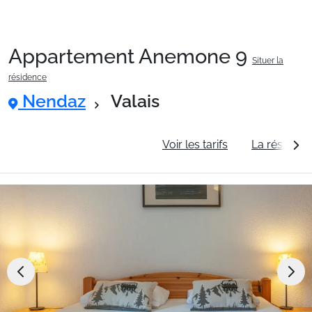
Appartement Anemone 9
Situer la
Packages
résidence
Nendaz
Valais
🚆Train de nuit
Informations générales
Voir les tarifs
La résidenc
Stations
Hébergements
Bons plans