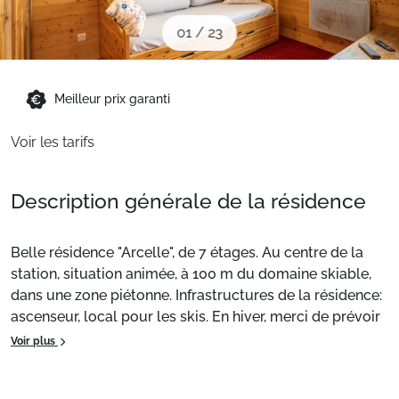
Sites CSE & Groupes
01
/
23
Montagne été
Meilleur prix garanti
Voir les tarifs
Français (FR)
Description générale de la résidence
Belle résidence "Arcelle", de 7 étages. Au centre de la
station, situation animée, à 100 m du domaine skiable,
dans une zone piétonne. Infrastructures de la résidence:
ascenseur, local pour les skis. En hiver, merci de prévoir
des chaînes. Parking public couvert à 50 m, en sus.
Voir plus
Borne de recharge électrique. Magasins 1 m, magasin
d'alimentation, supermarché, centre commercial,