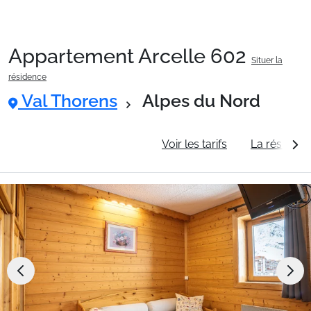
Appartement Arcelle 602
Situer la
Packages
résidence
Val Thorens
Alpes du Nord
🚆Train de nuit
Informations générales
Voir les tarifs
La résidenc
Stations
Hébergements
Bons plans