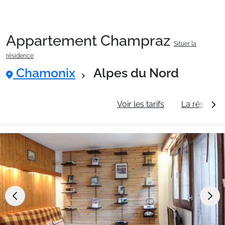
Appartement Champraz
Situer la
Packages
résidence
Chamonix
Alpes du Nord
🚆Train de nuit
Informations générales
Voir les tarifs
La résidenc
Stations
Hébergements
Bons plans