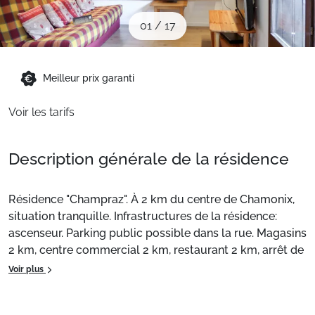
Sites CSE & Groupes
01
/
17
Montagne été
Meilleur prix garanti
Voir les tarifs
Français (FR)
Description générale de la résidence
Résidence "Champraz". À 2 km du centre de Chamonix,
situation tranquille. Infrastructures de la résidence:
ascenseur. Parking public possible dans la rue. Magasins
2 km, centre commercial 2 km, restaurant 2 km, arrêt de
bus 500 m, gare ferroviaire 2 km. Terrain de golf (18
Voir plus
trous) 1.7 km, centre sportif 2 km, remontées
mécaniques 2 km. École de ski 1.9 km, ski de fond 2 km.