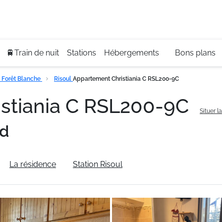
Se
+3
🚆Train de nuit
Stations
Hébergements
Bons plans
 Forêt Blanche
Risoul
Appartement Christiania C RSL200-9C
stiania C RSL200-9C
Situer l
ud
La résidence
Station Risoul