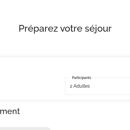
tout équipé. Avec balcon, télévision.
Préparez votre séjour
Participants
Participants
2
Adultes
ement