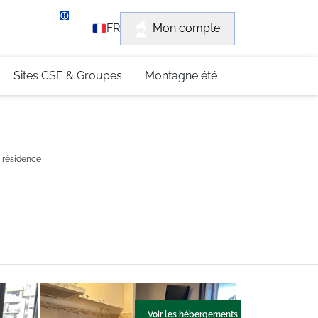
rvice client
Mon compte
FR
3 (0)4 79 96 30 69
Sites CSE & Groupes
Montagne été
a résidence
Voir les hébergements