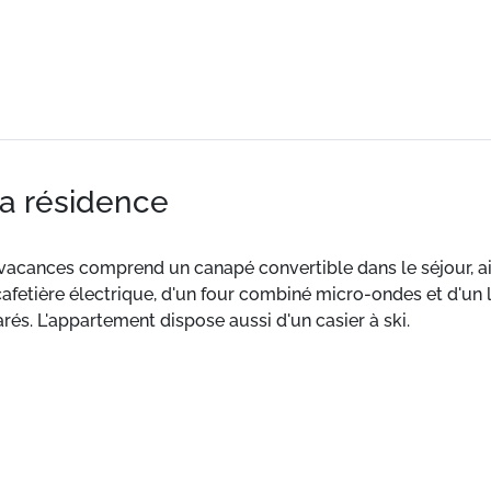
la résidence
e vacances comprend un canapé convertible dans le séjour, a
 cafetière électrique, d'un four combiné micro-ondes et d'un 
és. L'appartement dispose aussi d'un casier à ski.
ed de piste et proche de tous commerces.
t, géré par l'Office de Tourisme.
es à 20m.