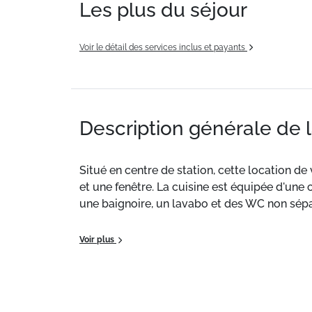
Les plus du séjour
Voir le détail des services inclus et payants
Description générale de 
Situé en centre de station, cette location d
et une fenêtre. La cuisine est équipée d'une
une baignoire, un lavabo et des WC non sépar
Les plus de l’appartement : Immeuble en pi
Voir plus
La station dispose d'un parking couvert payan
Ménage sur demande
Situation :
À Risoul. École de ski à 50m. Pist