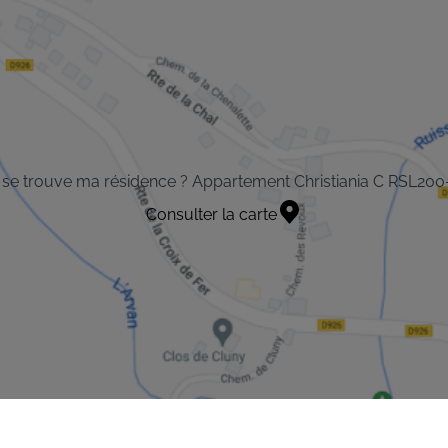
se trouve ma résidence ? Appartement Christiania C RSL20
Consulter la carte