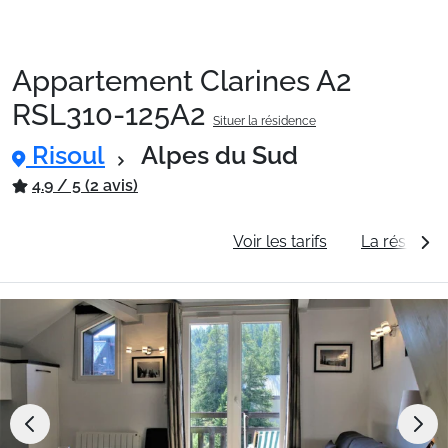
Appartement Clarines A2
Packages
RSL310-125A2
Situer la résidence
Risoul
Alpes du Sud
🚆Train de nuit
4.9 / 5 (2 avis)
Stations
Informations générales
Voir les tarifs
La résidenc
Hébergements
Bons plans