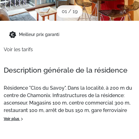
Sites CSE & Groupes
01
/
19
Montagne été
Meilleur prix garanti
Voir les tarifs
Français (FR)
Description générale de la résidence
Résidence "Clos du Savoy". Dans la localité, à 200 m du
centre de Chamonix. Infrastructures de la résidence:
ascenseur. Magasins 100 m, centre commercial 300 m,
restaurant 100 m, arrêt de bus 150 m, gare ferroviaire
"Chamonix Mont-Blanc" 700 m. Terrain de golf (18 trous)
Voir plus
4 km, centre sportif 500 m, téléski 150 m, remontées
mécaniques 800 m. École de ski 150 m, ski de fond 600