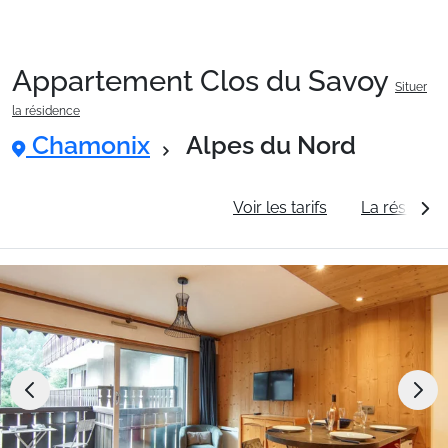
Appartement Clos du Savoy
Situer
Packages
la résidence
Chamonix
Alpes du Nord
🚆Train de nuit
Informations générales
Voir les tarifs
La résidenc
Stations
Hébergements
Bons plans