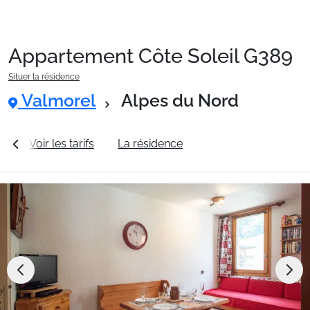
Appartement Côte Soleil G389
Packages
Situer la résidence
Valmorel
Alpes du Nord
🚆Train de nuit
es
Voir les tarifs
La résidence
Station Valmorel
Stations
Hébergements
Bons plans