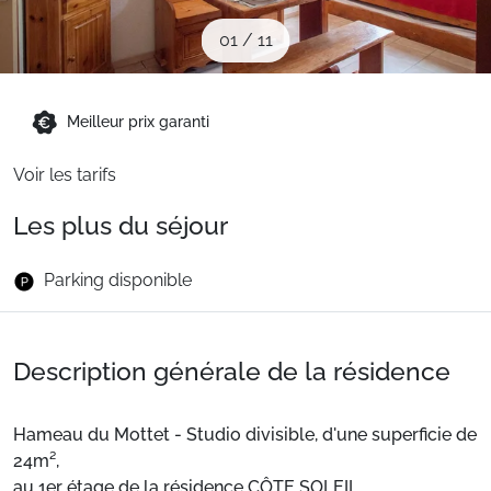
Sites CSE & Groupes
01
/
11
Montagne été
Meilleur prix garanti
Voir les tarifs
Français (FR)
Les plus du séjour
Parking disponible
Description générale de la résidence
Hameau du Mottet - Studio divisible, d'une superficie de
24m²,
au 1er étage de la résidence CÔTE SOLEIL,