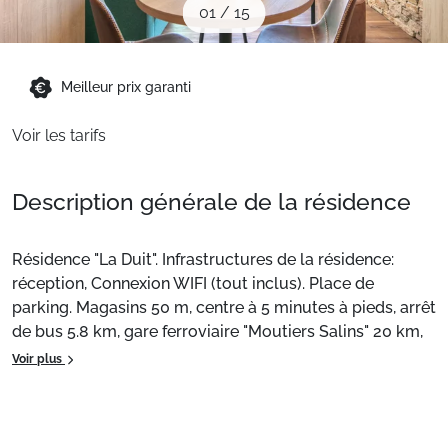
01
/
15
Sites CSE & Groupes
Montagne été
Meilleur prix garanti
Voir les tarifs
Français (FR)
Description générale de la résidence
Résidence "La Duit". Infrastructures de la résidence:
réception, Connexion WIFI (tout inclus). Place de
parking. Magasins 50 m, centre à 5 minutes à pieds, arrêt
de bus 5.8 km, gare ferroviaire "Moutiers Salins" 20 km,
centre thermal "Spa Thermal de La Lechere" 12 km.
Voir plus
Télésiège, remontées mécaniques 50 m. Attractions à
proximité: Vallée de Valmorel, Acrobatique Magic
Aventure, Domaine VTT. Les domaines skiables de