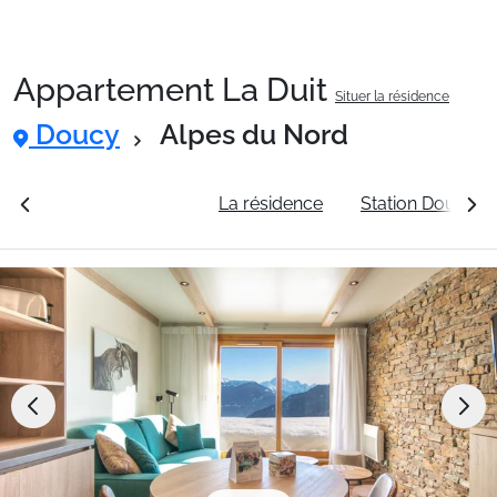
Appartement La Duit
Situer la résidence
Packages
Doucy
Alpes du Nord
🚆Train de nuit
rales
Voir les tarifs
La résidence
Station Doucy
Stations
Hébergements
Bons plans