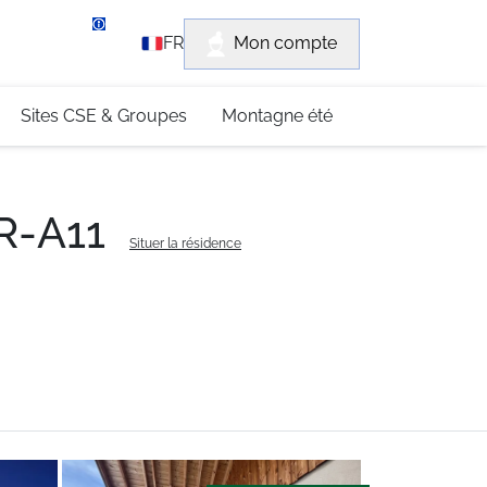
rvice client
Mon compte
FR
3 (0)4 79 96 30 69
Sites CSE & Groupes
Montagne été
AR-A11
Situer la résidence