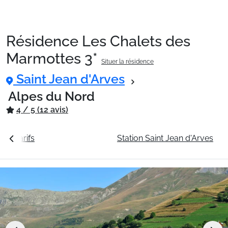
Résidence Les Chalets des
Packages
Marmottes 3*
Situer la résidence
Saint Jean d'Arves
🚆Train de nuit
Alpes du Nord
4 / 5 (12 avis)
Stations
 les tarifs
La résidence
Station Saint Jean d'Arves
Hébergements
Bons plans