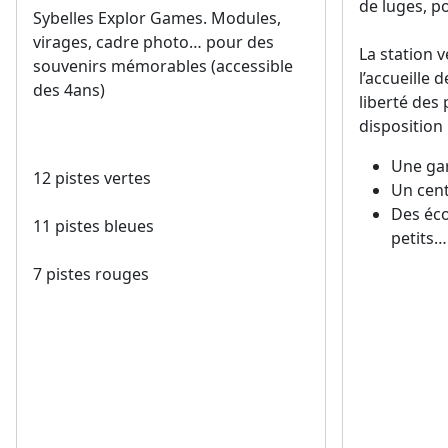
de luges, p
Sybelles Explor Games. Modules,
virages, cadre photo… pour des
La station v
souvenirs mémorables (accessible
l’accueille 
des 4ans)
liberté des
disposition 
Une ga
12 pistes vertes
Un cent
Des éco
11 pistes bleues
petits…
7 pistes rouges