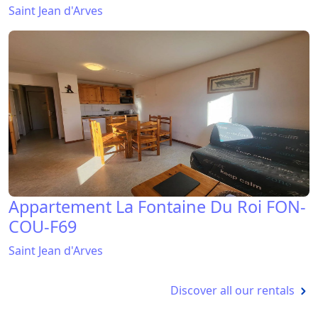
Saint Jean d'Arves
Appartement La Fontaine Du Roi FON-
COU-F69
Saint Jean d'Arves
Discover all our rentals