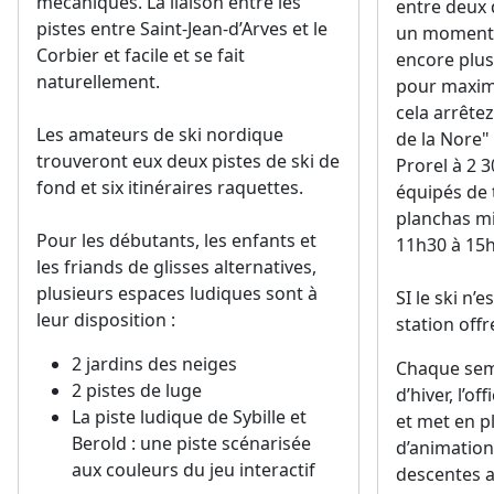
mécaniques. La liaison entre les
entre deux 
pistes entre Saint-Jean-d’Arves et le
un moment dé
Corbier et facile et se fait
encore plus
naturellement.
pour maximi
cela arrêtez
Les amateurs de ski nordique
de la Nore
trouveront eux deux pistes de ski de
Prorel à 2 3
fond et six itinéraires raquettes.
équipés de 
planchas mi
Pour les débutants, les enfants et
11h30 à 15h
les friands de glisses alternatives,
plusieurs espaces ludiques sont à
SI le ski n’
leur disposition :
station off
2 jardins des neiges
Chaque sem
2 pistes de luge
d’hiver, l’o
La piste ludique de Sybille et
et met en 
Berold : une piste scénarisée
d’animation
aux couleurs du jeu interactif
descentes 