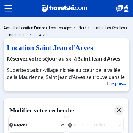
Packages
Accueil
>
Location France
>
Location Alpes du Nord
>
Location Les Sybelles
>
Location Saint Jean d'Arves
Location Saint Jean d'Arves
🚆Train de nuit
Réservez votre séjour au ski à Saint Jean d'Arves
Superbe station-village nichée au cœur de la vallée
Stations
de la Maurienne, Saint Jean d'Arves se trouve dans le
département de la Savoie. Il s'agit de la destination
Lire plus...
idéale pour les personnes qui souhaitent passer des
Hébergements
vacances mémorables à la montagne dans un
magnifique écrin de nature. Cette petite bourgade
Modifier votre recherche
offre à ses visiteurs un cadre paradisiaque pour
Bons plans
skier et pratiquer plusieurs autres activités grâce à
Domaines skiables
une altitude comprise entre 1 600 et 2 265 mètres,