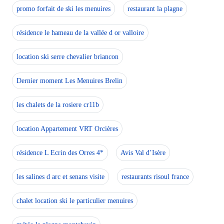
promo forfait de ski les menuires
restaurant la plagne
résidence le hameau de la vallée d or valloire
location ski serre chevalier briancon
Dernier moment Les Menuires Brelin
les chalets de la rosiere cr11b
location Appartement VRT Orcières
résidence L Ecrin des Orres 4*
Avis Val d’Isère
les salines d arc et senans visite
restaurants risoul france
chalet location ski le particulier menuires