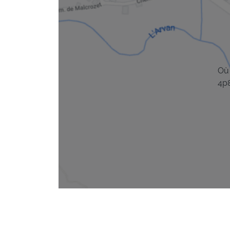
Où
4p8