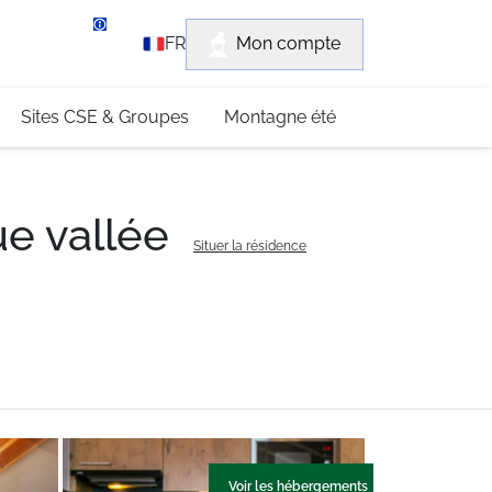
rvice client
Mon compte
FR
3 (0)4 79 96 30 69
Sites CSE & Groupes
Montagne été
e vallée
Situer la résidence
Voir les hébergements