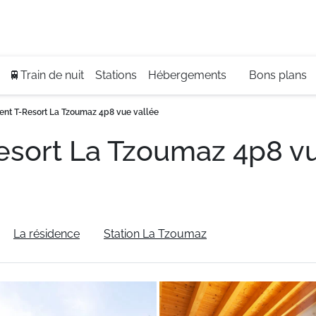
Se
+3
🚆Train de nuit
Stations
Hébergements
Bons plans
nt T-Resort La Tzoumaz 4p8 vue vallée
sort La Tzoumaz 4p8 vu
La résidence
Station La Tzoumaz