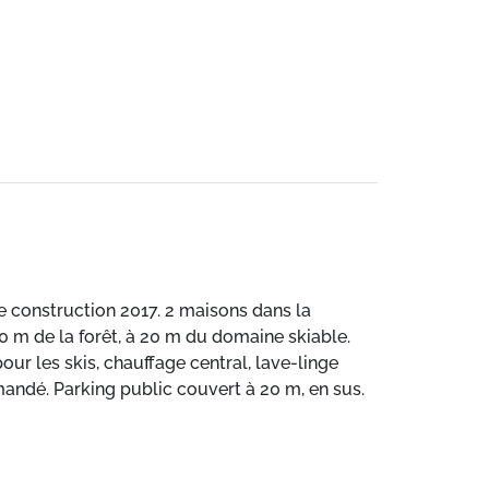
e construction 2017. 2 maisons dans la
0 m de la forêt, à 20 m du domaine skiable.
pour les skis, chauffage central, lave-linge
andé. Parking public couvert à 20 m, en sus.
êt de bus "Télécabine" 20 m, centre thermal
s depuis la maison, téléski, télécabine,
jardin d'enfants (hiver) 30 m, piste de luge