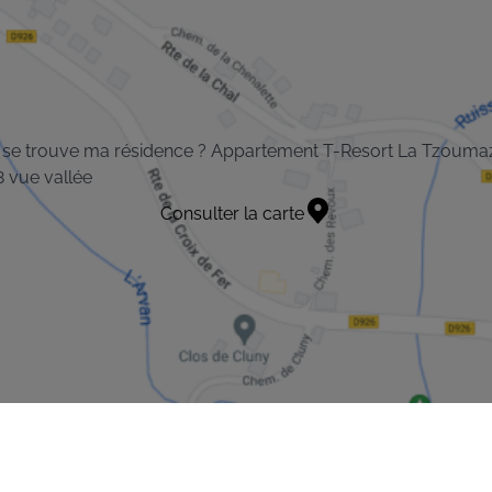
 se trouve ma résidence ? Appartement T-Resort La Tzouma
 vue vallée
Consulter la carte