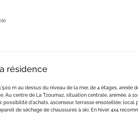
ble
la résidence
1'500 m au dessus du niveau de la mer, de 4 étages, année d
. Au centre de La Tzoumaz, situation centrale, animée, à 10
, possibilité d'achats, ascenseur, terrasse ensoleillée, local 
appareil de séchage de chaussures à ski. En hiver 4x4 recomm
 m, restaurant 30 m, bar, location de bicyclettes 10 m, arr
8 trous) 30 km, tennis 500 m, chemins de randonnées pédestre
ation de ski. École de ski 10 m, école de ski d'enfants 20 m, 