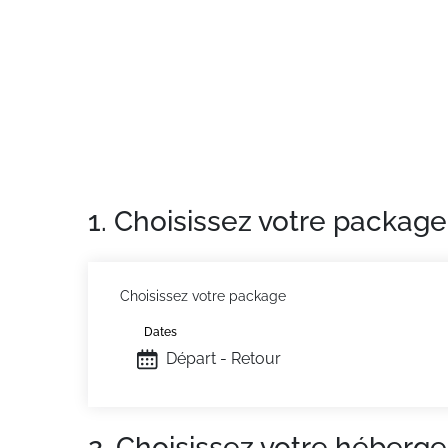
Possibilité de garer votre véhicule sur le par
Les avantages de ce charmant studio: En été,
(n°221) pour ranger votre matériel et vous po
Ménage sur demande
Animaux refusés.
Situation :
À La Salle Les Alpes. Commerces
Appartement de particulier :
Confortable et 
1. Choisissez votre package
Choisissez votre package
Dates
Départ - Retour
2. Choisissez votre héberg