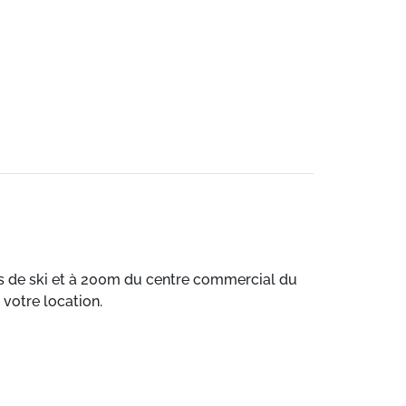
s de ski et à 200m du centre commercial du
 votre location.
ision, d'un coin cuisine et d'une salle d'eau