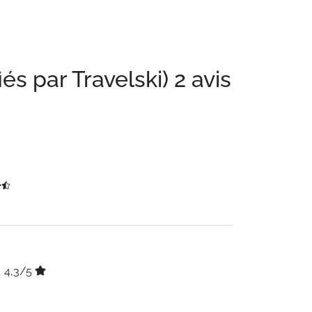
iés par Travelski)
2 avis
4,3/5