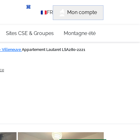
rvice client
Mon compte
FR
3 (0)4 79 96 30 69
Sites CSE & Groupes
Montagne été
 - Villeneuve
Appartement Lautaret LSA280-2221
nce