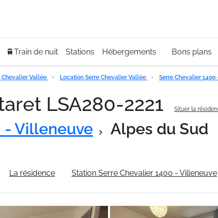
Se
+3
🚆Train de nuit
Stations
Hébergements
Bons plans
 Chevalier Vallée
Location Serre Chevalier Vallée
Serre Chevalier 1400
taret LSA280-2221
Situer la réside
 - Villeneuve
Alpes du Sud
La résidence
Station Serre Chevalier 1400 - Villeneuve