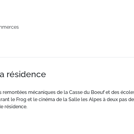
ommerces
la résidence
es remontées mécaniques de la Casse du Boeuf et des école
ant le Frog et le cinéma de la Salle les Alpes à deux pas de
e résidence.
séjour avec canapé-lit BZ en 140 pour deux personnes et télév