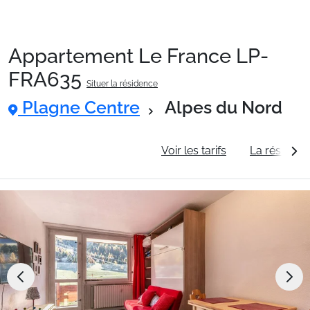
Appartement Le France LP-
Packages
FRA635
Situer la résidence
Plagne Centre
Alpes du Nord
🚆Train de nuit
Informations générales
Voir les tarifs
La résidenc
Stations
Hébergements
Bons plans