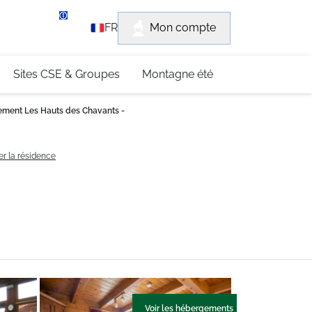
rvice client
Mon compte
FR
3 (0)4 79 96 30 69
Sites CSE & Groupes
Montagne été
ement Les Hauts des Chavants -
er la résidence
Voir les hébergements