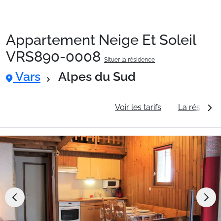
Appartement Neige Et Soleil
Packages
VRS890-0008
Situer la résidence
Vars
Alpes du Sud
🚆Train de nuit
Informations générales
Voir les tarifs
La résidenc
Stations
Hébergements
Bons plans