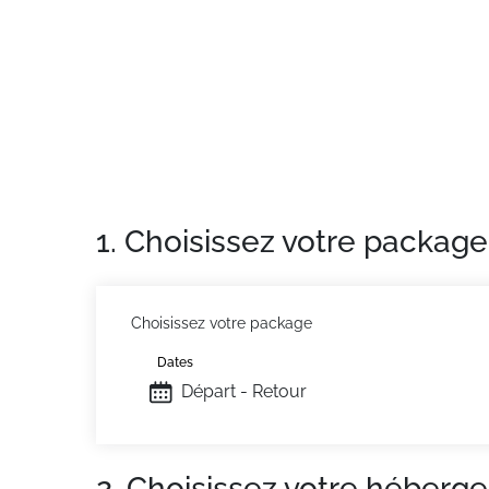
Le plus de cet appartement à la montagne : 
profiter au maximum des activités de la sta
Situation :
À Vars Les Claux. Commerces à 50
Appartement de particulier :
Confortable et 
1. Choisissez votre package
Choisissez votre package
Dates
Départ - Retour
2. Choisissez votre héberg