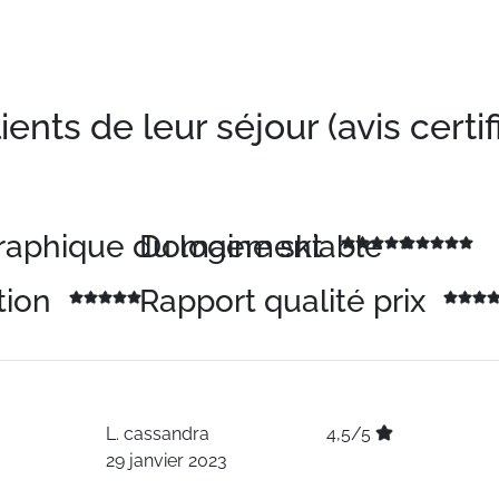
nts de leur séjour (avis certif
graphique du logement
Domaine skiable
tion
Rapport qualité prix
L.
cassandra
4,5/5
29 janvier 2023