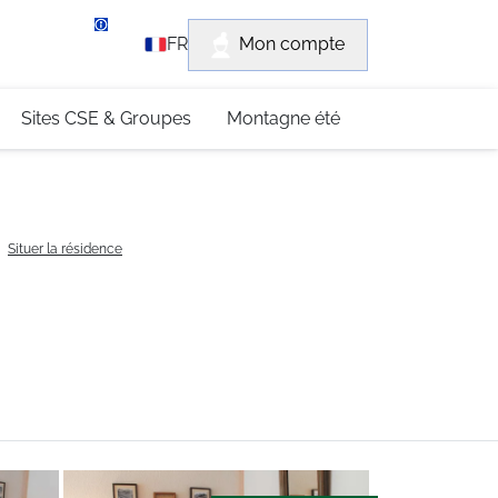
rvice client
Mon compte
FR
3 (0)4 79 96 30 69
Sites CSE & Groupes
Montagne été
Situer la résidence