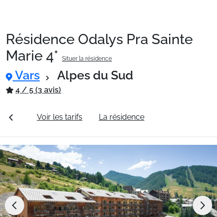
Résidence Odalys Pra Sainte
Packages
Marie 4*
Situer la résidence
Vars
Alpes du Sud
🚆Train de nuit
4 / 5 (3 avis)
Stations
érales
Voir les tarifs
La résidence
Station Vars
Hébergements
Bons plans