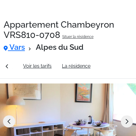
Appartement Chambeyron
Packages
VRS810-0708
Situer la résidence
Vars
Alpes du Sud
🚆Train de nuit
érales
Voir les tarifs
La résidence
Station Vars
Stations
Hébergements
Bons plans