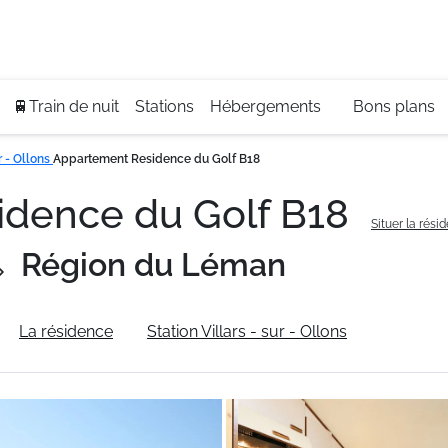
Se
+3
🚆Train de nuit
Stations
Hébergements
Bons plans
ur - Ollons
Appartement Residence du Golf B18
idence du Golf B18
Situer la rési
Région du Léman
La résidence
Station Villars - sur - Ollons