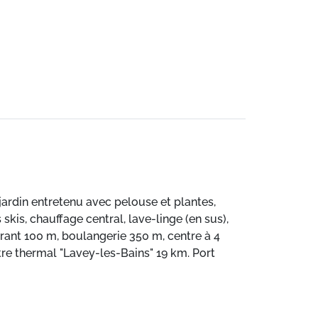
jardin entretenu avec pelouse et plantes,
 skis, chauffage central, lave-linge (en sus),
rant 100 m, boulangerie 350 m, centre à 4
tre thermal "Lavey-les-Bains" 19 km. Port
600 m, téléski 150 m, télécabine 800 m. Arrêt
0 m. Service de navette gratuite desservant
 dans cette maison de vacances.