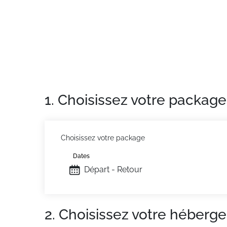
Situation :
À Villars - sur - Ollons . Au pied de
Appartement de particulier :
appartement de 
1. Choisissez votre package
Choisissez votre package
Dates
Départ - Retour
2. Choisissez votre héberg