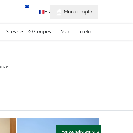
rvice client
Mon compte
FR
3 (0)4 79 96 30 69
Sites CSE & Groupes
Montagne été
dence
Voir les hébergements