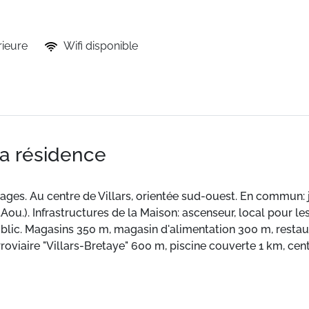
rieure
Wifi disponible
la résidence
tages. Au centre de Villars, orientée sud-ouest. En commun: 
5.Aou.). Infrastructures de la Maison: ascenseur, local pour les
blic. Magasins 350 m, magasin d'alimentation 300 m, restau
rroviaire "Villars-Bretaye" 600 m, piscine couverte 1 km, cen
 km, tennis couvert, centre sportif 750 m, train de montagne 
de ski d'enfants 750 m, patinoire 1 km, jeux pour enfants 80
D’autres appartements sont également proposés à la location