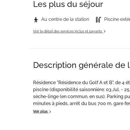
Les plus du séjour
Au centre de la station
Piscine exté
Voir le détail des services inclus et payants
Description générale de 
Résidence "Résidence du Golf A et B", de 4 é
piscine (disponibilité saisonnière: 03.Jul. - 2
sèche-linge (en commun, en sus). Parking pu
minutes à pieds, arrêt du bus 700 m, gare fe
plaisance 25 km, terrain de golf (18 trous) 7
Voir plus
du ski-bus 200 m, école de ski 500 m, école 
le domaine skiable Villars. Veuillez noter: 