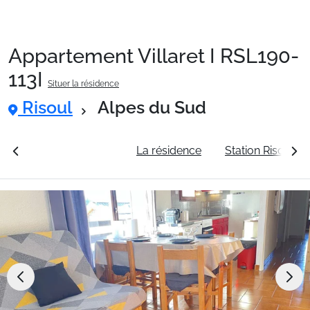
Appartement Villaret I RSL190-
Packages
113I
Situer la résidence
Risoul
Alpes du Sud
🚆Train de nuit
rales
Voir les tarifs
La résidence
Station Risoul
Stations
Hébergements
Bons plans