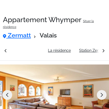
Appartement Whymper
Situer la
Packages
résidence
Zermatt
Valais
🚆Train de nuit
rales
Voir les tarifs
La résidence
Station Zermatt
Stations
Hébergements
Bons plans