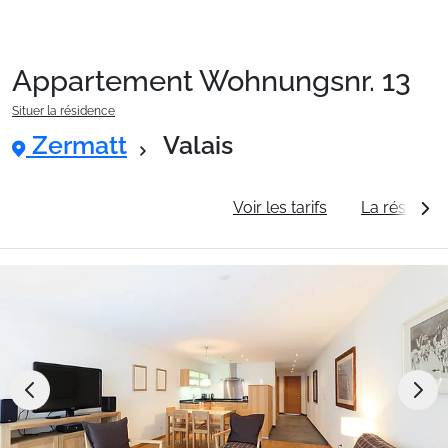
Appartement Wohnungsnr. 13
Packages
Situer la résidence
Zermatt
Valais
🚆Train de nuit
Informations générales
Voir les tarifs
La résidenc
Stations
Hébergements
Bons plans