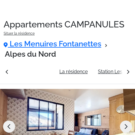
Appartements CAMPANULES
Packages
Situer la résidence
Les Menuires Fontanettes
🚆Train de nuit
Alpes du Nord
rales
Voir les tarifs
La résidence
Station Les Menu
Stations
Hébergements
Bons plans