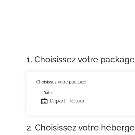
La résidence dispose d'un parking privé avec
Casier à ski
MENAGE SUR DEMANDE
Situation :
À St Chaffrey Chantemerle. Comm
Appartement de particulier :
Confortable et 
1. Choisissez votre package
Choisissez votre package
Dates
Départ - Retour
2. Choisissez votre héberg