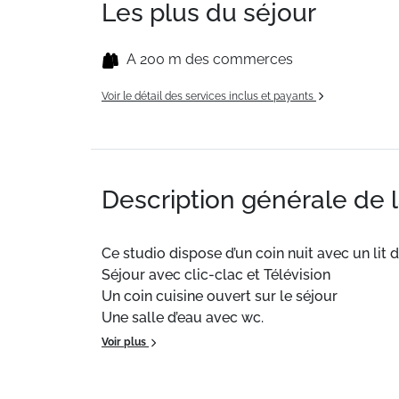
Les plus du séjour
A 200 m des commerces
Voir le détail des services inclus et payants
Description générale de 
Ce studio dispose d’un coin nuit avec un lit 
Séjour avec clic-clac et Télévision
Un coin cuisine ouvert sur le séjour
Une salle d’eau avec wc.
Et un balcon avec table et chaises.
Voir plus
Wifi en supplément