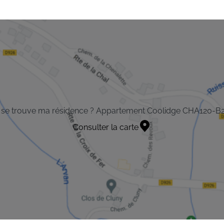
 se trouve ma résidence ? Appartement Coolidge CHA120-B
Consulter la carte