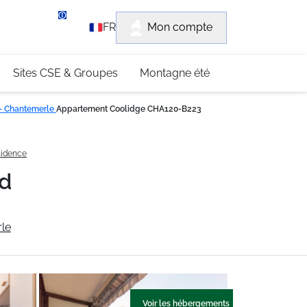
rvice client
Mon compte
FR
3 (0)4 79 96 30 69
Sites CSE & Groupes
Montagne été
 - Chantemerle
Appartement Coolidge CHA120-B223
ésidence
ud
rle
Voir les hébergements