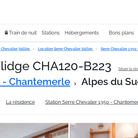
Se
+3
🚆Train de nuit
Stations
Hébergements
Bons plans
 Chevalier Vallée
Location Serre Chevalier Vallée
Serre Chevalier 1350
lidge CHA120-B223
Situer la r
0 - Chantemerle
Alpes du S
La résidence
Station Serre Chevalier 1350 - Chanteme