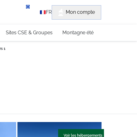
rvice client
Mon compte
FR
3 (0)4 79 96 30 69
Sites CSE & Groupes
Montagne été
s 1
Voir les hébergements