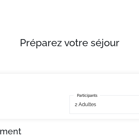
confortables et bien équipés
Préparez votre séjour
Participants
Participants
2
Adultes
ement