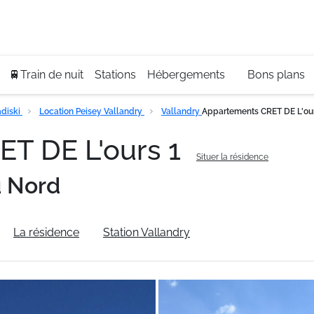
Se
+3
🚆Train de nuit
Stations
Hébergements
Bons plans
diski
Location Peisey Vallandry
Vallandry
Appartements CRET DE L'our
T DE L'ours 1
Situer la résidence
u Nord
La résidence
Station Vallandry