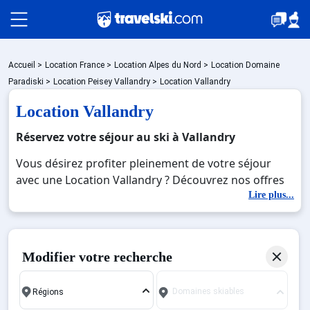
Packages
Accueil
>
Location France
>
Location Alpes du Nord
>
Location Domaine
Paradiski
>
Location Peisey Vallandry
>
Location Vallandry
Location Vallandry
🚆Train de nuit
Réservez votre séjour au ski à Vallandry
Vous désirez profiter pleinement de votre séjour
Stations
avec une Location Vallandry ? Découvrez nos offres
de Location Vallandry pour skier sans limite à noel,
Lire plus...
jour de l'an, février. Fermez les yeux et imaginez…
Hébergements
Profitez de votre Location Vallandry, une station
réputée et moderne où vous pourrez mêler les
Modifier votre recherche
plaisirs de la glisse sur les pistes de ski et des
Bons plans
activités en totale immersion avec la beauté des
Domaines skiables
paysages montagnards. Pour un week-end ou pour