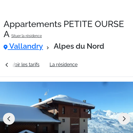
Appartements PETITE OURSE
Packages
A
Situer la résidence
Vallandry
Alpes du Nord
🚆Train de nuit
s
Voir les tarifs
La résidence
Station Vallandry
Stations
Hébergements
Bons plans