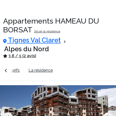
Appartements HAMEAU DU
Packages
BORSAT
Situer la résidence
Tignes Val Claret
🚆Train de nuit
Alpes du Nord
3.8 / 5 (2 avis)
Stations
ir les tarifs
La résidence
Station Tignes Val Claret
Hébergements
Bons plans