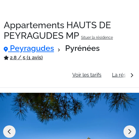
Appartements HAUTS DE
Packages
PEYRAGUDES MP
Situer la résidence
Peyragudes
Pyrénées
🚆Train de nuit
2.8 / 5 (1 avis)
Stations
Informations générales
Voir les tarifs
La résidenc
Hébergements
Bons plans