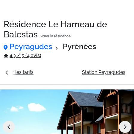
Résidence Le Hameau de
Packages
Balestas
Situer la résidence
Peyragudes
Pyrénées
🚆Train de nuit
4.3 / 5 (4 avis)
Stations
Voir les tarifs
La résidence
Station Peyragudes
Hébergements
Bons plans