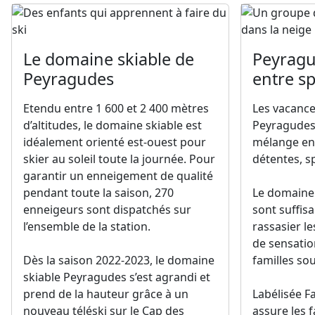
Le domaine skiable de
Peyragu
Peyragudes
entre sp
Etendu entre 1 600 et 2 400 mètres
Les vacance
d’altitudes, le domaine skiable est
Peyragudes 
idéalement orienté est-ouest pour
mélange en
skier au soleil toute la journée. Pour
détentes, sp
garantir un enneigement de qualité
pendant toute la saison, 270
Le domaine s
enneigeurs sont dispatchés sur
sont suffis
l’ensemble de la station.
rassasier l
de sensatio
Dès la saison 2022-2023, le domaine
familles sou
skiable Peyragudes s’est agrandi et
prend de la hauteur grâce à un
Labélisée Fa
nouveau téléski sur le Cap des
assure les f