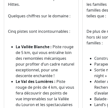
Hittes.
les familles
familles des
Quelques chiffres sur le domaine :
telles que :
Cinq pistes sont incontournables :
De plus de 
hors ski so
familles :
La Vallée Blanche :
Piste rouge
de 5 km, qui vous entraîne loin
des remontées mécaniques
Constru
pour profiter d’un cadre naturel
Parapen
exceptionnel, pour une
Sortie 
descente enchantée !
night »
Le Val des Lumières :
Piste
Atelier
rouge de près de 4 km, qui vous
Recherc
fera découvrir des points de
d'avala
vue imprenables sur la Vallée
Balade
du Louron et les spectaculaires
Land’s