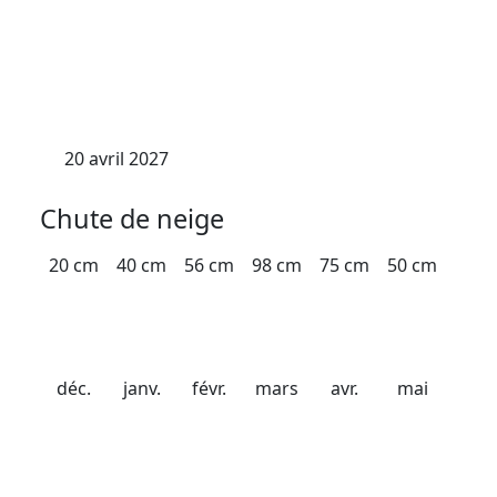
Dates importantes
Date d'ouverture
21 décembre 2026
Date de fermeture
20 avril 2027
Chute de neige
20 cm
40 cm
56 cm
98 cm
75 cm
50 cm
déc.
janv.
févr.
mars
avr.
mai