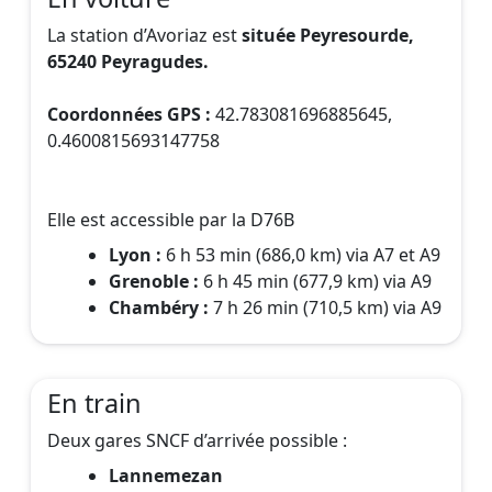
La station d’Avoriaz est
située Peyresourde,
65240 Peyragudes.
Coordonnées GPS :
42.783081696885645,
0.4600815693147758
Elle est accessible par la D76B
Lyon :
6 h 53 min (686,0 km) via A7 et A9
Grenoble :
6 h 45 min (677,9 km) via A9
Chambéry :
7 h 26 min (710,5 km) via A9
En train
Deux gares SNCF d’arrivée possible :
Lannemezan