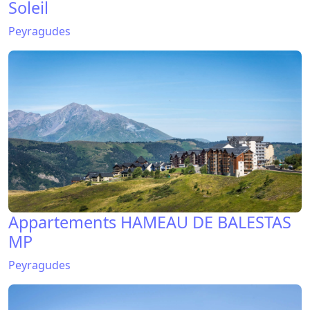
Soleil
Peyragudes
Appartements HAMEAU DE BALESTAS
MP
Peyragudes