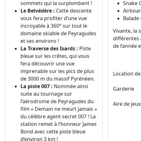
sommets qui la surplombent !
Snake G
Le Belvédère :
Cette descente
Airboa
vous fera profiter d’une vue
Balade
incroyable à 360° sur tout le
Vivante, la
domaine skiable de Peyragudes
différentes
et ses environs !
de l’année 
La Traverse des Isards :
Piste
bleue sur les crêtes, qui vous
fera découvrir une vue
imprenable sur les pics de plus
Location de
de 3000 m du massif Pyrénéen.
La piste 007 :
Nommée ainsi
Garderie
suite au tournage sur
l’aérodrome de Peyragudes du
Aire de jeux
film « Demain ne meurt jamais »
du célèbre agent secret 007 ! La
station remet à l’honneur James
Bond avec cette piste bleue
d’environ 3 km !