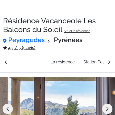
Résidence Vacanceole Les
Packages
Balcons du Soleil
Situer la résidence
Peyragudes
Pyrénées
🚆Train de nuit
4.3 / 5 (5 avis)
Stations
rales
Voir les tarifs
La résidence
Station Peyragu
Hébergements
Bons plans